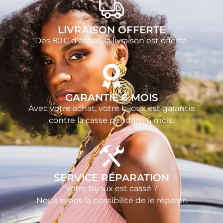
LIVRAISON OFFERTE
Dès 80€ d’achat, la livraison est offerte.
GARANTIE 6 MOIS
Avec votre achat, votre bijoux est garantie
contre la casse pendant 6 mois.
SERVICE RÉPARATION
Votre bijoux est cassé ?
Nous avons la possibilité de le réparer.