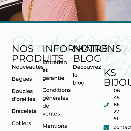
Produits
Informatio
Blog
K
NOS
INFORMATIONS
NOTRE
PRODUITS
BLOG
Ell
Entretien
Nouveautés
Découvrez
KS
et
le
garantie
Bagues
BIJO
blog
Conditions
06
Boucles
45
générales
d’oreilles
86
de
Bracelets
27
ventes
51
Colliers
Mentions
contac