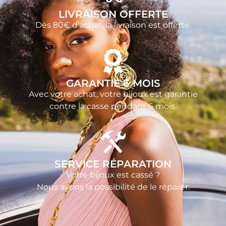
LIVRAISON OFFERTE
Dès 80€ d’achat, la livraison est offerte.
GARANTIE 6 MOIS
Avec votre achat, votre bijoux est garantie
contre la casse pendant 6 mois.
SERVICE RÉPARATION
Votre bijoux est cassé ?
Nous avons la possibilité de le réparer.