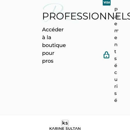
Pros
P
PROFESSIONNEL
ai
e
Accéder
m
à la
e
n
boutique
t
pour
s
pro
s
é
c
u
ri
s
é