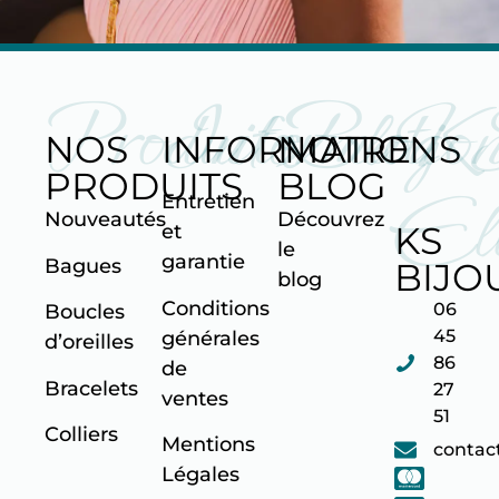
Produits
Informatio
Blog
K
NOS
INFORMATIONS
NOTRE
PRODUITS
BLOG
Ell
Entretien
Nouveautés
Découvrez
KS
et
le
garantie
Bagues
BIJO
blog
Conditions
06
Boucles
45
générales
d’oreilles
86
de
Bracelets
27
ventes
51
Colliers
Mentions
contac
Légales