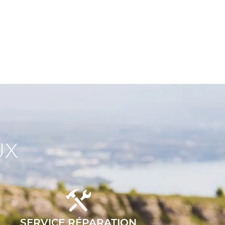
x
UX
SERVICE RÉPARATION