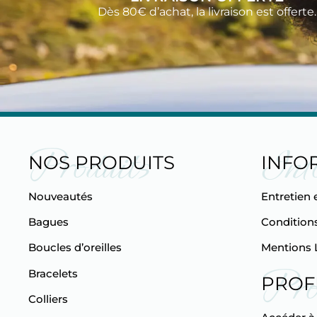
Dès 80€ d’achat, la livraison est offerte.
Produits
Inf
NOS PRODUITS
INFO
Nouveautés
Entretien 
Bagues
Conditions
Boucles d’oreilles
Mentions 
Pro
Bracelets
PROF
Colliers