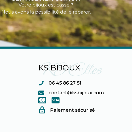
Votre bijoux est cassé ?
Nous avons la possibilité de le réparer.
KS Elles
KS BIJOUX
06 45 86 27 51
contact@ksbijoux.com
Paiement sécurisé