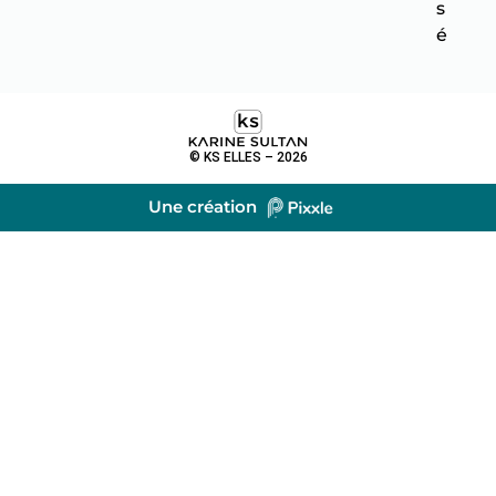
s
é
© KS ELLES – 2026
Une création