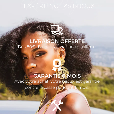
KS Bijoux
L'EXPÉRIENCE KS BIJOUX
LIVRAISON OFFERTE
Dès 80€ d’achat, la livraison est offerte.
GARANTIE 6 MOIS
Avec votre achat, votre bijoux est garantie
contre la casse pendant 6 mois.