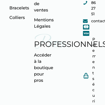
86
de
Bracelets
27
ventes
51
Colliers
Mentions
contac
Légales
Pros
P
PROFESSIONNEL
ai
e
Accéder
m
à la
e
n
boutique
t
pour
s
pro
s
é
c
u
ri