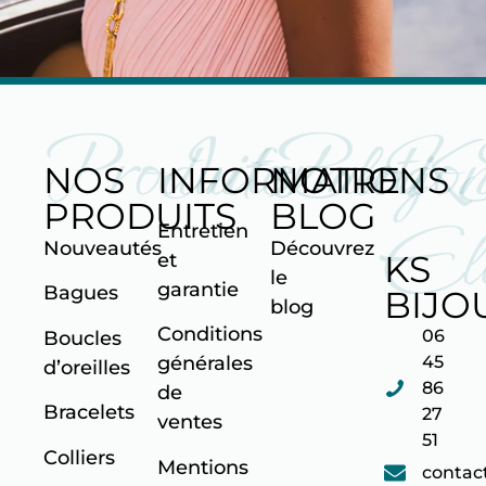
Produits
Informatio
Blog
K
NOS
INFORMATIONS
NOTRE
PRODUITS
BLOG
Ell
Entretien
Nouveautés
Découvrez
KS
et
le
garantie
Bagues
BIJO
blog
Conditions
06
Boucles
45
générales
d’oreilles
86
de
Bracelets
27
ventes
51
Colliers
Mentions
contac