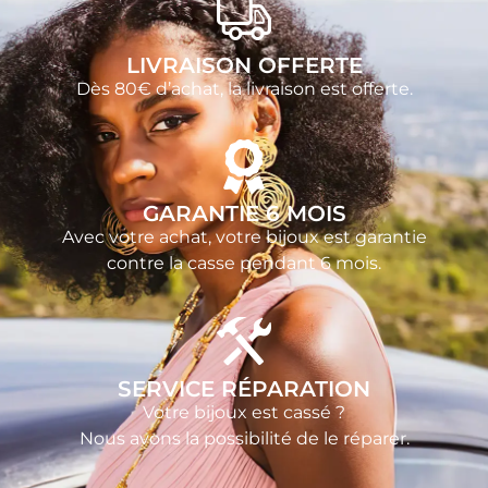
LIVRAISON OFFERTE
Dès 80€ d’achat, la livraison est offerte.
GARANTIE 6 MOIS
Avec votre achat, votre bijoux est garantie
contre la casse pendant 6 mois.
SERVICE RÉPARATION
Votre bijoux est cassé ?
Nous avons la possibilité de le réparer.