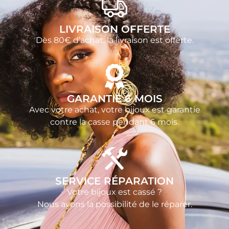
LIVRAISON OFFERTE
Dès 80€ d’achat, la livraison est offerte.
GARANTIE 6 MOIS
Avec votre achat, votre bijoux est garantie
contre la casse pendant 6 mois.
SERVICE RÉPARATION
Votre bijoux est cassé ?
Nous avons la possibilité de le réparer.