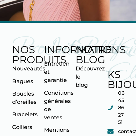
Produits
Informatio
Blog
K
NOS
INFORMATIONS
NOTRE
PRODUITS
BLOG
Ell
Entretien
Nouveautés
Découvrez
KS
et
le
garantie
Bagues
BIJO
blog
Conditions
06
Boucles
45
générales
d’oreilles
86
de
Bracelets
27
ventes
51
Colliers
Mentions
contac