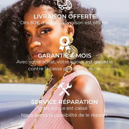
LIVRAISON OFFERTE
Dès 80€ d’achat, la livraison est offerte.
GARANTIE 6 MOIS
Avec votre achat, votre bijoux est garantie
contre la casse pendant 6 mois.
SERVICE RÉPARATION
Votre bijoux est cassé ?
Nous avons la possibilité de le réparer.