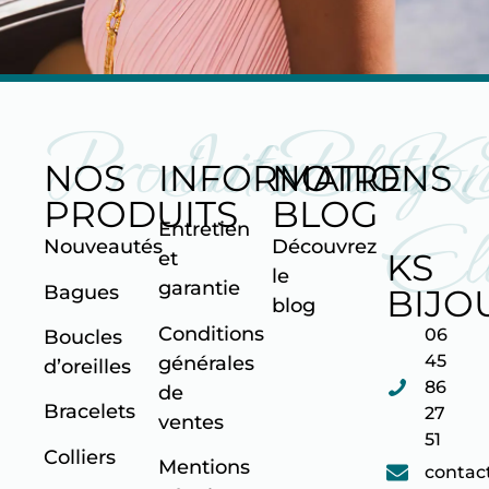
Produits
Informatio
Blog
K
NOS
INFORMATIONS
NOTRE
PRODUITS
BLOG
Ell
Entretien
Nouveautés
Découvrez
KS
et
le
garantie
Bagues
BIJO
blog
Conditions
06
Boucles
45
générales
d’oreilles
86
de
Bracelets
27
ventes
51
Colliers
Mentions
contac