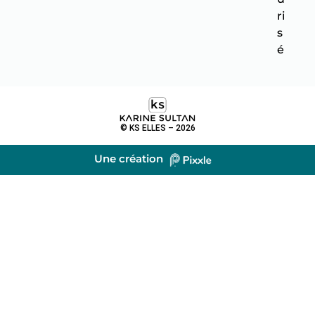
ri
s
é
© KS ELLES – 2026
Une création