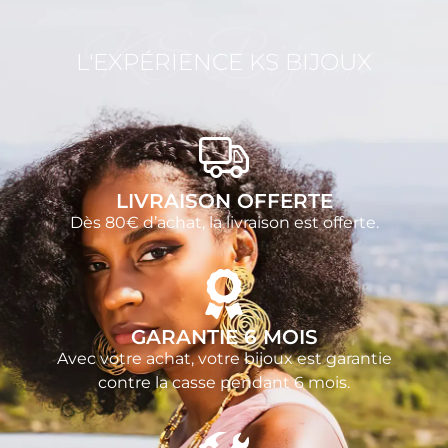
KS Bijoux
L'EXPÉRIENCE KS BIJOUX
LIVRAISON OFFERTE
Dès 80€ d’achat, la livraison est offerte.
GARANTIE 6 MOIS
Avec votre achat, votre bijoux est garantie
contre la casse pendant 6 mois.