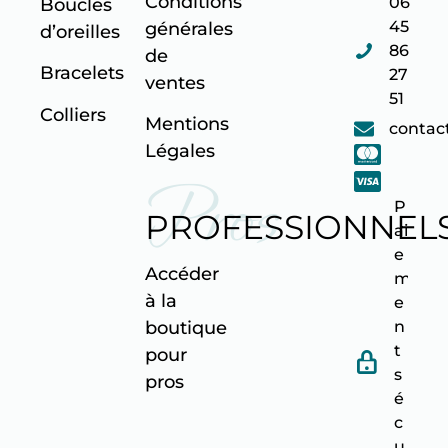
Conditions
06
Boucles
45
générales
d’oreilles
86
de
Bracelets
27
ventes
51
Colliers
Mentions
contac
Légales
Pros
P
PROFESSIONNEL
ai
e
Accéder
m
à la
e
n
boutique
t
pour
s
pro
s
é
c
u