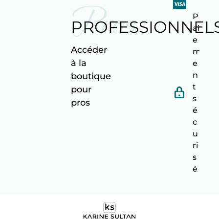
Pros
P
PROFESSIONNEL
ai
e
Accéder
m
à la
e
n
boutique
t
pour
s
pro
s
é
c
u
ri
s
é