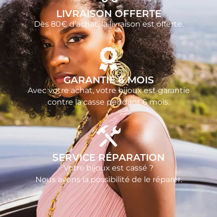
LIVRAISON OFFERTE
Dès 80€ d’achat, la livraison est offerte.
GARANTIE 6 MOIS
Avec votre achat, votre bijoux est garantie
contre la casse pendant 6 mois.
SERVICE RÉPARATION
Votre bijoux est cassé ?
Nous avons la possibilité de le réparer.