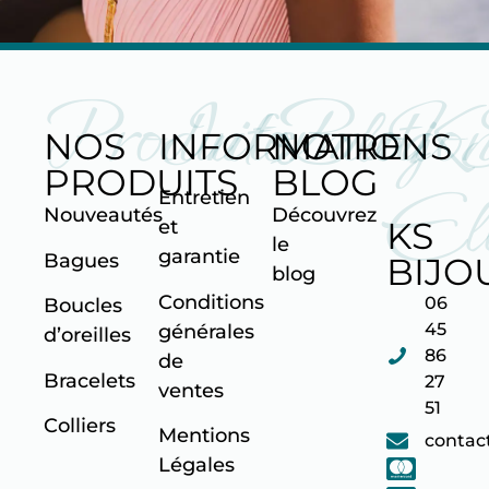
Produits
Informatio
Blog
K
NOS
INFORMATIONS
NOTRE
PRODUITS
BLOG
Ell
Entretien
Nouveautés
Découvrez
KS
et
le
garantie
Bagues
BIJO
blog
Conditions
06
Boucles
45
générales
d’oreilles
86
de
Bracelets
27
ventes
51
Colliers
Mentions
contac
Légales