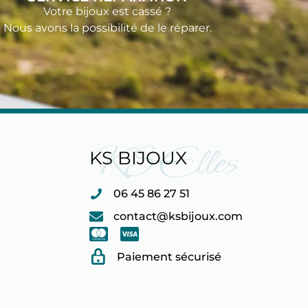
Votre bijoux est cassé ?
Nous avons la possibilité de le réparer.
KS Elles
KS BIJOUX
06 45 86 27 51
contact@ksbijoux.com
Paiement sécurisé