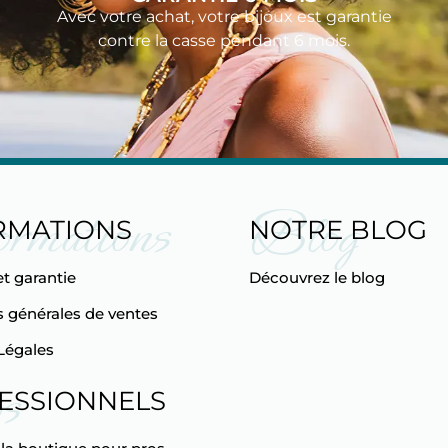
Avec votre achat, votre bijoux est garantie
contre la casse pendant 6 mois.
ormations
Blog
RMATIONS
NOTRE BLOG
et garantie
Découvrez le blog
 générales de ventes
Légales
s
ESSIONNELS