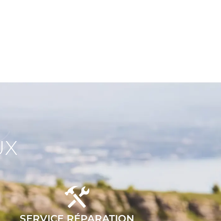
x
UX
SERVICE RÉPARATION