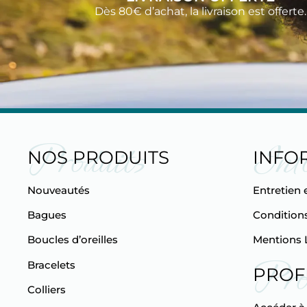
Dès 80€ d’achat, la livraison est offerte.
Produits
Inf
NOS PRODUITS
INFO
Nouveautés
Entretien 
Bagues
Conditions
Boucles d’oreilles
Mentions 
Pro
Bracelets
PROF
Colliers