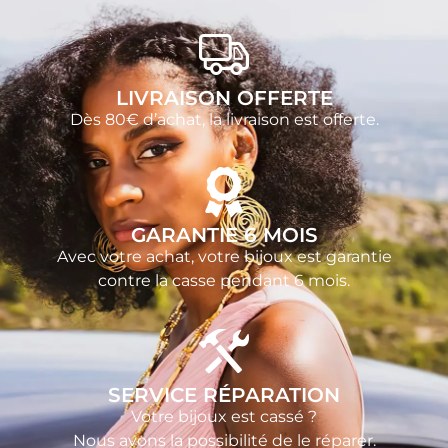
LIVRAISON OFFERTE
Dès 80€ d’achat, la livraison est offerte.
GARANTIE 6 MOIS
Avec votre achat, votre bijoux est garantie
contre la casse pendant 6 mois.
SERVICE RÉPARATION
Votre bijoux est cassé ?
Nous avons la possibilité de le réparer.