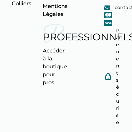
Colliers
Mentions
contac
Légales
Pros
P
PROFESSIONNEL
ai
e
Accéder
m
à la
e
n
boutique
t
pour
s
pro
s
é
c
u
ri
s
é