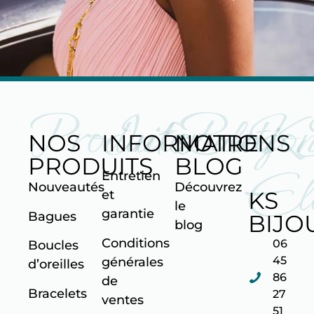
Produits
Informatio
Blog
K
NOS
INFORMATIONS
NOTRE
PRODUITS
BLOG
Ell
Entretien
Nouveautés
Découvrez
KS
et
le
garantie
Bagues
BIJO
blog
Conditions
06
Boucles
45
générales
d’oreilles
86
de
Bracelets
27
ventes
51