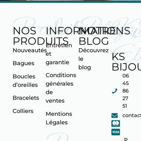
Produits
Informatio
Blog
K
NOS
INFORMATIONS
NOTRE
PRODUITS
BLOG
Ell
Entretien
Nouveautés
Découvrez
KS
et
le
garantie
Bagues
BIJO
blog
Conditions
06
Boucles
45
générales
d’oreilles
86
de
Bracelets
27
ventes
51
Colliers
Mentions
contac
Légales
P