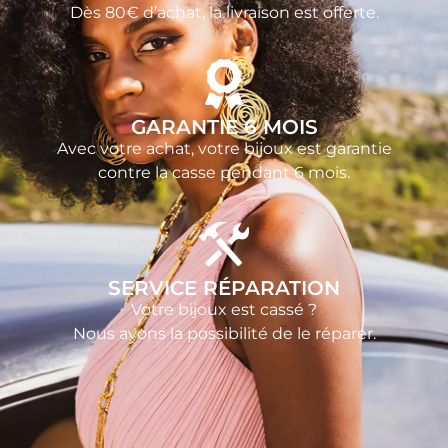
Dès 80€ d’achat, la livraison est offerte.
GARANTIE 6 MOIS
Avec votre achat, votre bijoux est garantie
contre la casse pendant 6 mois.
SERVICE RÉPARATION
Votre bijoux est cassé ?
Nous avons la possibilité de le réparer.