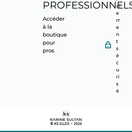
Pros
PROFESSIONNEL
ai
e
Accéder
m
à la
e
n
boutique
t
pour
s
pro
s
é
c
u
ri
s
é
© KS ELLES – 2026