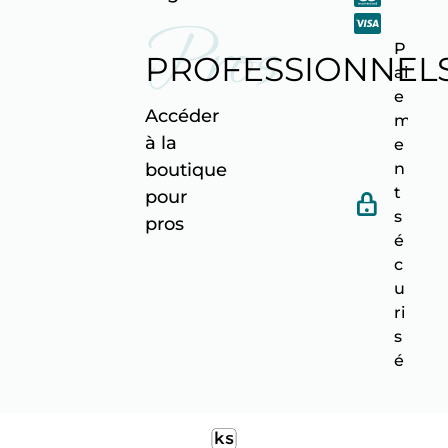
Pros
P
PROFESSIONNEL
ai
e
Accéder
m
à la
e
n
boutique
t
pour
s
pro
s
é
c
u
ri
s
é