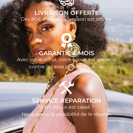
LIVRAISON OFFERTE
Dès 80€ d’achat, la livraison est offerte.
GARANTIE 6 MOIS
Avec votre achat, votre bijoux est garantie
contre la casse pendant 6 mois.
SERVICE RÉPARATION
Votre bijoux est cassé ?
Nous avons la possibilité de le réparer.