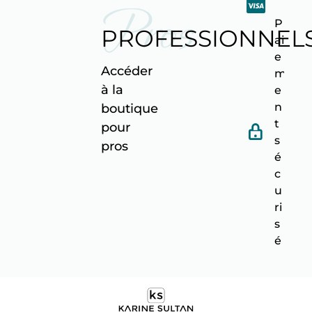
Pros
P
PROFESSIONNEL
ai
e
Accéder
m
à la
e
n
boutique
t
pour
s
pro
s
é
c
u
ri
s
é