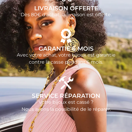
LIVRAISON OFFERTE
Dès 80€ d’achat, la livraison est offerte.
GARANTIE 6 MOIS
Avec votre achat, votre bijoux est garantie
contre la casse pendant 6 mois.
SERVICE RÉPARATION
Votre bijoux est cassé ?
Nous avons la possibilité de le réparer.