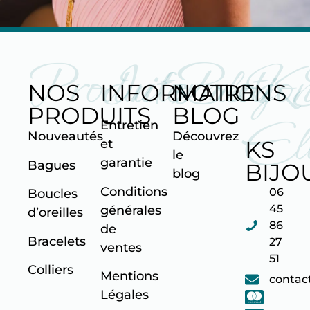
Produits
Informatio
Blog
K
NOS
INFORMATIONS
NOTRE
PRODUITS
BLOG
Ell
Entretien
Nouveautés
Découvrez
KS
et
le
garantie
Bagues
BIJO
blog
Conditions
06
Boucles
45
générales
d’oreilles
86
de
Bracelets
27
ventes
51
Colliers
Mentions
contac
Légales