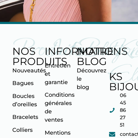
Produits
Informatio
Blog
K
NOS
INFORMATIONS
NOTRE
PRODUITS
BLOG
Ell
Entretien
Nouveautés
Découvrez
KS
et
le
garantie
Bagues
BIJO
blog
Conditions
06
Boucles
45
générales
d’oreilles
86
de
Bracelets
27
ventes
51
Colliers
Mentions
contac