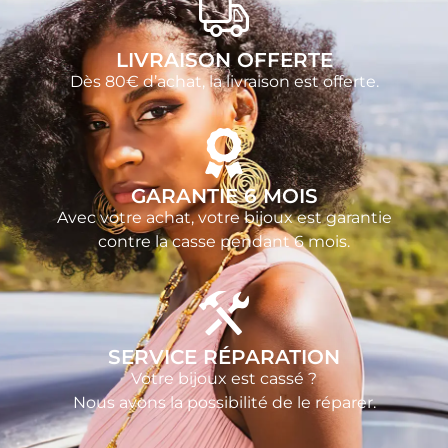
LIVRAISON OFFERTE
Dès 80€ d’achat, la livraison est offerte.
GARANTIE 6 MOIS
Avec votre achat, votre bijoux est garantie
contre la casse pendant 6 mois.
SERVICE RÉPARATION
Votre bijoux est cassé ?
Nous avons la possibilité de le réparer.