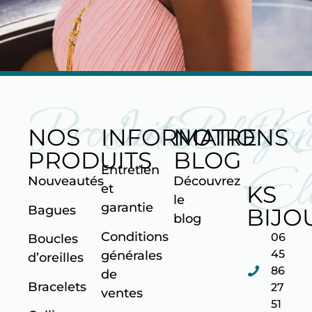
Produits
Informatio
Blog
K
NOS
INFORMATIONS
NOTRE
PRODUITS
BLOG
Ell
Entretien
Nouveautés
Découvrez
KS
et
le
garantie
Bagues
BIJO
blog
Conditions
06
Boucles
45
générales
d’oreilles
86
de
Bracelets
27
ventes
51