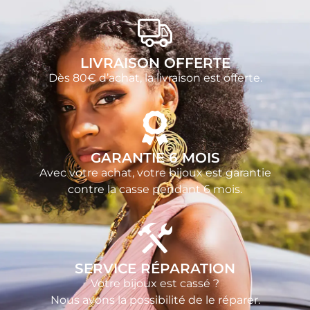
LIVRAISON OFFERTE
Dès 80€ d’achat, la livraison est offerte.
GARANTIE 6 MOIS
Avec votre achat, votre bijoux est garantie
contre la casse pendant 6 mois.
SERVICE RÉPARATION
Votre bijoux est cassé ?
Nous avons la possibilité de le réparer.