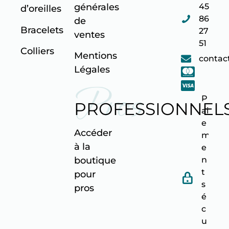
45
générales
d’oreilles
86
de
Bracelets
27
ventes
51
Colliers
Mentions
contac
Légales
Pros
P
PROFESSIONNEL
ai
e
Accéder
m
à la
e
n
boutique
t
pour
s
pro
s
é
c
u