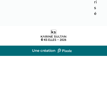
ri
s
é
© KS ELLES – 2026
Une création