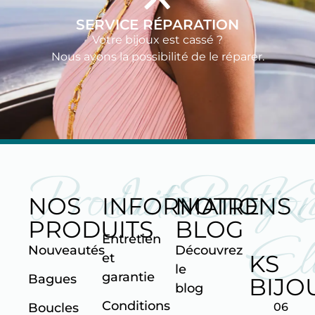
SERVICE RÉPARATION
Votre bijoux est cassé ?
Nous avons la possibilité de le réparer.
Produits
Informatio
Blog
K
NOS
INFORMATIONS
NOTRE
PRODUITS
BLOG
Ell
Entretien
Nouveautés
Découvrez
KS
et
le
garantie
Bagues
BIJO
blog
Conditions
06
Boucles