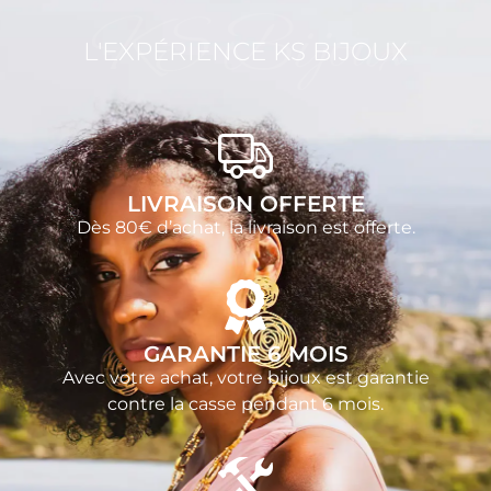
KS Bijoux
L'EXPÉRIENCE KS BIJOUX
LIVRAISON OFFERTE
Dès 80€ d’achat, la livraison est offerte.
GARANTIE 6 MOIS
Avec votre achat, votre bijoux est garantie
contre la casse pendant 6 mois.