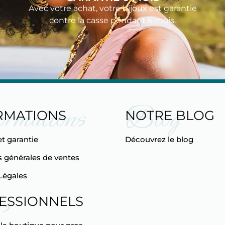
Avec votre achat, votre bijoux est garantie
contre la casse pendant 6 mois.
ormations
Blog
RMATIONS
NOTRE BLOG
et garantie
Découvrez le blog
 générales de ventes
Légales
s
ESSIONNELS