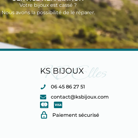
Votre bijoux est cassé ?
Nous avons la possibilité de le réparer.
KS Elles
KS BIJOUX
06 45 86 27 51
contact@ksbijoux.com
Paiement sécurisé