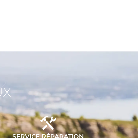
x
UX
SERVICE RÉPARATION