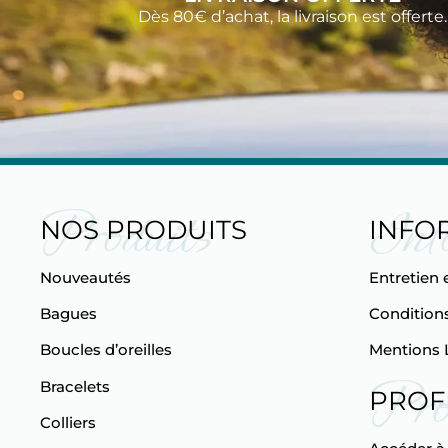
Dès 80€ d’achat, la livraison est offerte.
Produits
Inf
NOS PRODUITS
INFO
Nouveautés
Entretien 
Bagues
Conditions
Boucles d’oreilles
Mentions 
Pro
Bracelets
PROF
Colliers